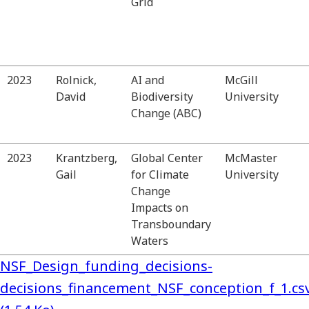
Grid
2023
Rolnick,
AI and
McGill
David
Biodiversity
University
Change (ABC)
2023
Krantzberg,
Global Center
McMaster
Gail
for Climate
University
Change
Impacts on
Transboundary
Waters
NSF_Design_funding_decisions-
decisions_financement_NSF_conception_f_1.cs