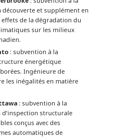
Sherbrooke
: subvention à la
a découverte et supplément en
 effets de la dégradation du
imatiques sur les milieux
nadien.
nto
: subvention à la
structure énergétique
aborées. Ingénieure de
e les inégalités en matière
Ottawa
: subvention à la
 d’inspection structurale
bles conçus avec des
tèmes automatiques de