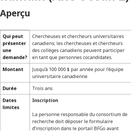
Aperçu
Qui peut
Chercheuses et chercheurs universitaires
Aperçu
présenter
canadiens; les chercheuses et chercheurs
du
une
des collèges canadiens peuvent participer
demande?
en tant que personnes cocandidates.
financement
pour
Montant
Jusqu’à 100 000 $ par année pour l’équipe
universitaire canadienne
les
chercheurs
Durée
Trois ans
et
Dates
Inscription
limites
chercheuses
La personne responsable du consortium de
universitaires
recherche doit déposer le formulaire
d’inscription dans le portail BFGo avant
canadiens