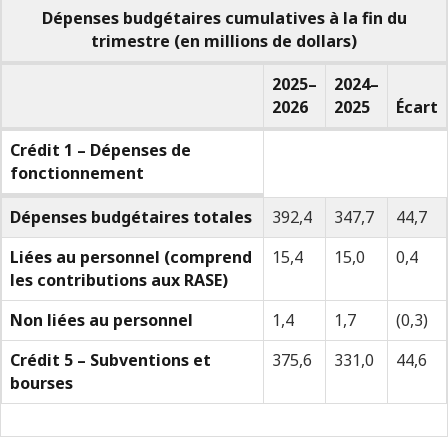
Dépenses budgétaires cumulatives à la fin du
trimestre (en millions de dollars)
2025–
2024–
2026
2025
Écart
Crédit 1 – Dépenses de
fonctionnement
Dépenses budgétaires totales
392,4
347,7
44,7
Dépenses
budgétaires
Liées au personnel (comprend
15,4
15,0
0,4
les contributions aux RASE)
cumulatives
Non liées au personnel
1,4
1,7
(0,3)
à
Crédit 5 – Subventions et
375,6
331,0
44,6
la
bourses
fin
du